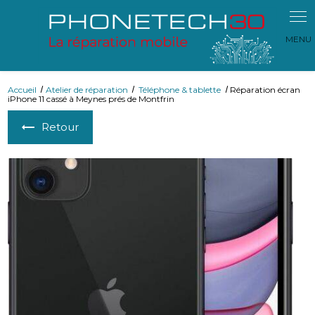
Panneau de gestion des cookies
Accueil
Atelier de réparation
Téléphone & tablette
Réparation écran
iPhone 11 cassé à Meynes prés de Montfrin
Retour