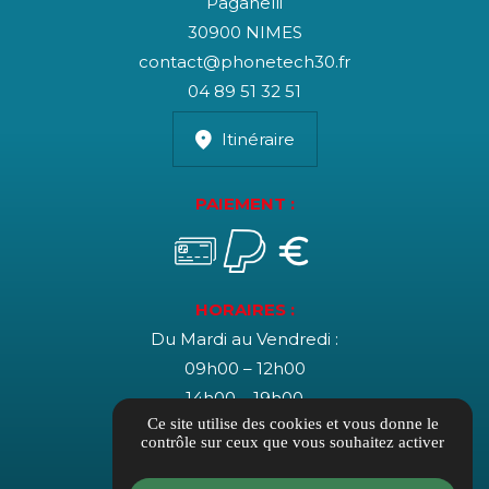
Paganelli
30900 NIMES
contact@phonetech30.fr
04 89 51 32 51
Itinéraire
PAIEMENT :
HORAIRES :
Du Mardi au Vendredi :
09h00 – 12h00
14h00 – 19h00
Ce site utilise des cookies et vous donne le
Le Samedi :
contrôle sur ceux que vous souhaitez activer
10h00 – 17h00 (non-stop)