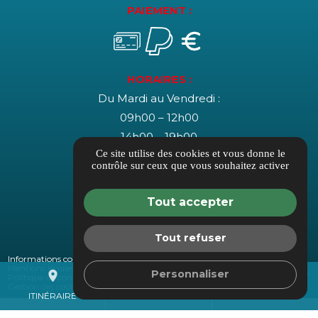
PAIEMENT :
HORAIRES :
Du Mardi au Vendredi :
09h00 – 12h00
14h00 – 19h00
Ce site utilise des cookies et vous donne le
Le Samedi :
contrôle sur ceux que vous souhaitez activer
10h00 – 17h00 (non-stop)
Tout accepter
Tout refuser
Informations complémentaires
Mentions légales
Personnaliser
place
mail
call
Politique de confidentialité
Gestion des cookies
ITINÉRAIRE
CONTACTEZ-NOUS
04 89 51 32 51